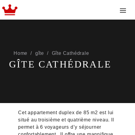
Home
gîte
Gîte Cathédrale
GÎTE CATHÉDRALE
Cet appartement duplex de 85 m2 est lui
situé au troisième et quatrième niveau. Il
permet à 6 voyageurs d’y séjourner
confortablement. Il offre une magnifique